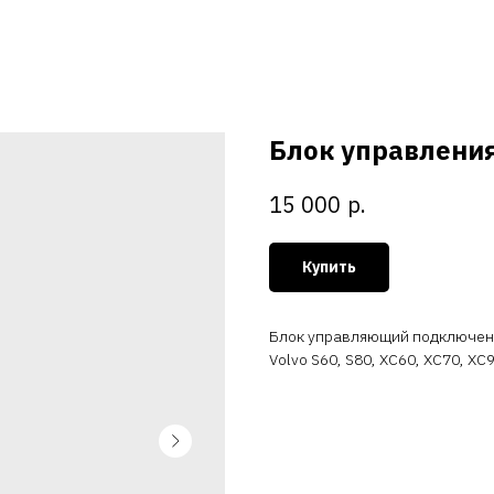
Блок управления 
р.
15 000
Купить
Блок управляющий подключени
Volvo S60, S80, XC60, XC70, XC