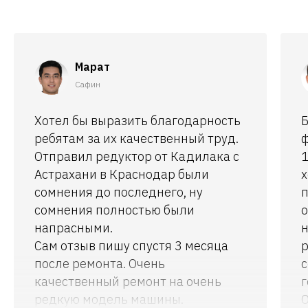
Марат
Сафин
Хотел бы выразить благодарность
Б
ребятам за их качественный труд.
ф
Отправил редуктор от Кадилака с
1
Астрахани в Краснодар были
х
сомнения до последнего, ну
п
сомнения полностью были
о
напрасными.
н
Сам отзыв пишу спустя 3 месяца
р
после ремонта. Очень
с
качественный ремонт на очень
г
редкую модель машины.