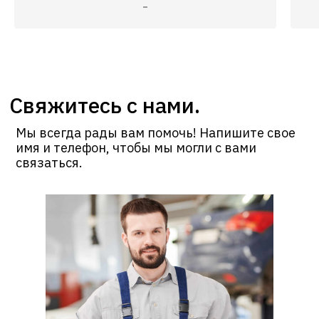
Спасибо вам за работу. Всем
Г
рекомендую!
а
н
р
Д
Свяжитесь с нами.
Мы всегда рады вам помочь! Напишите свое
имя и телефон, чтобы мы могли с вами
связаться.