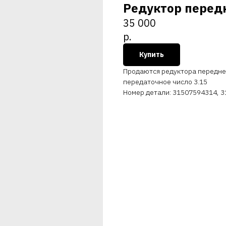
Редуктор передн
35 000
р.
Купить
Продаются редуктора переднего
передаточное число 3.15
Номер детали: 31507594314, 31