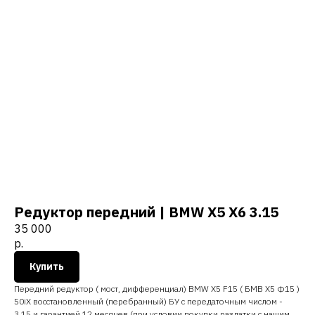
Редуктор передний | BMW Х5 Х6 3.15
35 000
р.
Купить
Передний редуктор ( мост, дифференциал) BMW X5 F15 ( БМВ Х5 Ф15 )
50iX восстановленный (перебранный) БУ с передаточным числом -
3.15 и гарантией 12 месяцев (при условии покупки раздатки с нашим