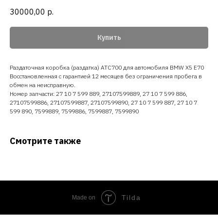
30000,00
р.
Купить
Раздаточная коробка (раздатка) ATC700 для автомобиля BMW X5 E70
Восстановленная с гарантией 12 месяцев без ограничения пробега в
обмен на неисправную.
Номер запчасти: 27 10 7 599 889, 27107599889, 27 10 7 599 886,
27107599886, 27107599887, 27107599890, 27 10 7 599 887, 27 10 7
599 890, 7599889, 7599886, 7599887, 7599890
Смотрите также
Tilda
Made on